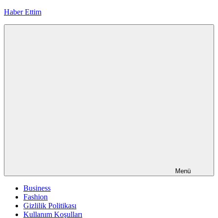
İçeriğe
Haber Ettim
geç
Menü
Business
Fashion
Gizlilik Politikası
Kullanım Koşulları