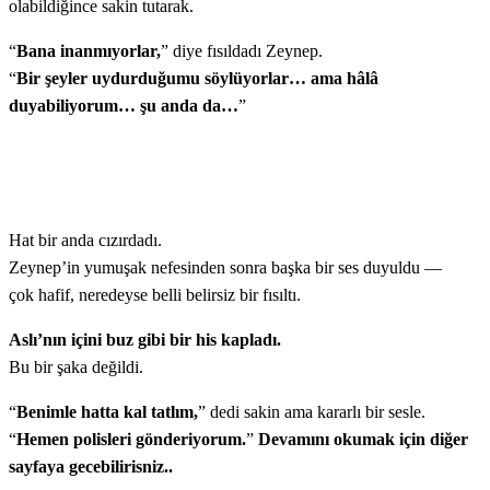
olabildiğince sakin tutarak.
“
Bana inanmıyorlar,
” diye fısıldadı Zeynep.
“
Bir şeyler uydurduğumu söylüyorlar… ama hâlâ
duyabiliyorum… şu anda da…
”
Hat bir anda cızırdadı.
Zeynep’in yumuşak nefesinden sonra başka bir ses duyuldu —
çok hafif, neredeyse belli belirsiz bir fısıltı.
Aslı’nın içini buz gibi bir his kapladı.
Bu bir şaka değildi.
“
Benimle hatta kal tatlım,
” dedi sakin ama kararlı bir sesle.
“
Hemen polisleri gönderiyorum.
”
Devamını okumak için diğer
sayfaya gecebilirisniz..