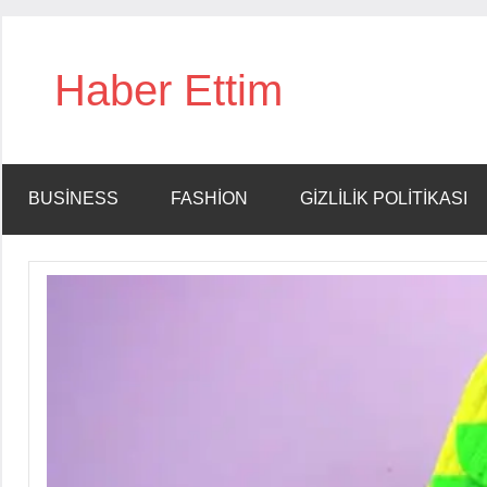
İçeriğe
geç
Haber Ettim
BUSINESS
FASHION
GIZLILIK POLITIKASI