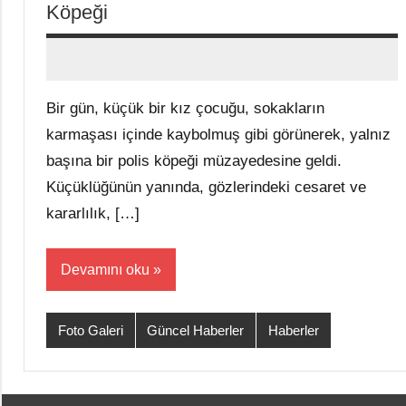
Köpeği
admin
Yorum
yapılmamış
Bir gün, küçük bir kız çocuğu, sokakların
karmaşası içinde kaybolmuş gibi görünerek, yalnız
başına bir polis köpeği müzayedesine geldi.
Küçüklüğünün yanında, gözlerindeki cesaret ve
kararlılık, […]
Devamını oku
Foto Galeri
Güncel Haberler
Haberler