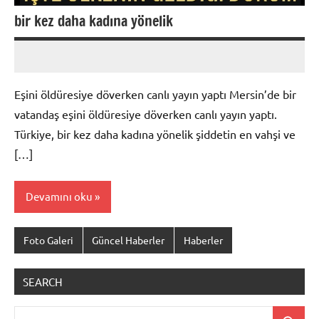
bir kez daha kadına yönelik
admin
Yorum
yapılmamış
Eşini öldüresiye döverken canlı yayın yaptı Mersin’de bir
vatandaş eşini öldüresiye döverken canlı yayın yaptı.
Türkiye, bir kez daha kadına yönelik şiddetin en vahşi ve
[…]
Devamını oku
Foto Galeri
Güncel Haberler
Haberler
SEARCH
Ara: