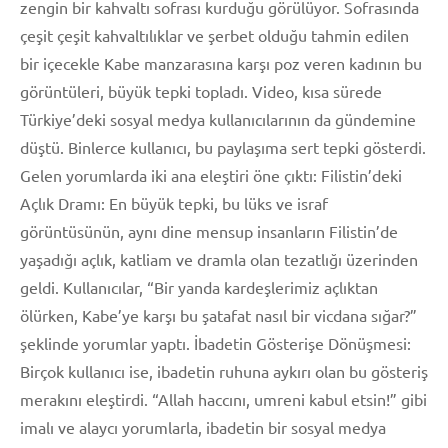
zengin bir kahvaltı sofrası kurduğu görülüyor. Sofrasında
çeşit çeşit kahvaltılıklar ve şerbet olduğu tahmin edilen
bir içecekle Kabe manzarasına karşı poz veren kadının bu
görüntüleri, büyük tepki topladı. Video, kısa sürede
Türkiye’deki sosyal medya kullanıcılarının da gündemine
düştü. Binlerce kullanıcı, bu paylaşıma sert tepki gösterdi.
Gelen yorumlarda iki ana eleştiri öne çıktı: Filistin’deki
Açlık Dramı: En büyük tepki, bu lüks ve israf
görüntüsünün, aynı dine mensup insanların Filistin’de
yaşadığı açlık, katliam ve dramla olan tezatlığı üzerinden
geldi. Kullanıcılar, “Bir yanda kardeşlerimiz açlıktan
ölürken, Kabe’ye karşı bu şatafat nasıl bir vicdana sığar?”
şeklinde yorumlar yaptı. İbadetin Gösterişe Dönüşmesi:
Birçok kullanıcı ise, ibadetin ruhuna aykırı olan bu gösteriş
merakını eleştirdi. “Allah haccını, umreni kabul etsin!” gibi
imalı ve alaycı yorumlarla, ibadetin bir sosyal medya