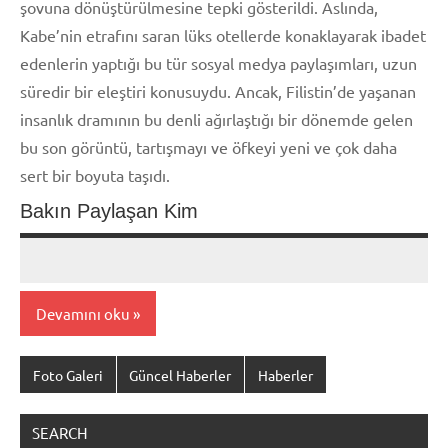
şovuna dönüştürülmesine tepki gösterildi. Aslında,
Kabe’nin etrafını saran lüks otellerde konaklayarak ibadet
edenlerin yaptığı bu tür sosyal medya paylaşımları, uzun
süredir bir eleştiri konusuydu. Ancak, Filistin’de yaşanan
insanlık dramının bu denli ağırlaştığı bir dönemde gelen
bu son görüntü, tartışmayı ve öfkeyi yeni ve çok daha
sert bir boyuta taşıdı.
Bakın Paylaşan Kim
admin
Yorum
yapılmamış
Devamını oku
Foto Galeri
Güncel Haberler
Haberler
SEARCH