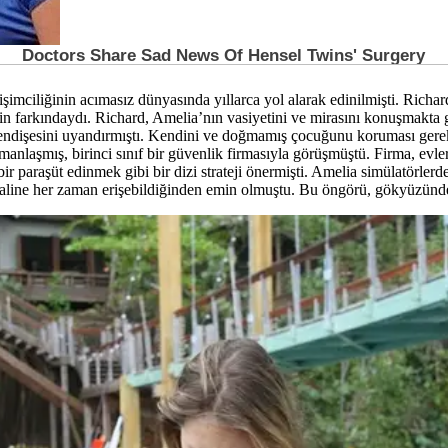
şimciliğinin acımasız dünyasında yıllarca yol alarak edinilmişti. Richard’
nin farkındaydı. Richard, Amelia’nın vasiyetini ve mirasını konuşmakta
 ve endişesini uyandırmıştı. Kendini ve doğmamış çocuğunu koruması gere
zmanlaşmış, birinci sınıf bir güvenlik firmasıyla görüşmüştü. Firma, evle
ş bir paraşüt edinmek gibi bir dizi strateji önermişti. Amelia simülatörle
sinyaline her zaman erişebildiğinden emin olmuştu. Bu öngörü, gökyüzün