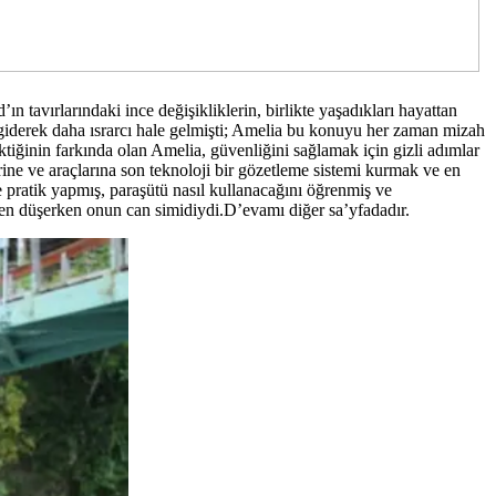
ın tavırlarındaki ince değişikliklerin, birlikte yaşadıkları hayattan
 giderek daha ısrarcı hale gelmişti; Amelia bu konuyu her zaman mizah
ktiğinin farkında olan Amelia, güvenliğini sağlamak için gizli adımlar
rine ve araçlarına son teknoloji bir gözetleme sistemi kurmak ve en
rde pratik yapmış, paraşütü nasıl kullanacağını öğrenmiş ve
den düşerken onun can simidiydi.D’evamı diğer sa’yfadadır.