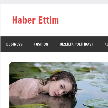
İçeriğe
geç
Haber Ettim
BUSINESS
FASHION
GIZLILIK POLITIKASI
K