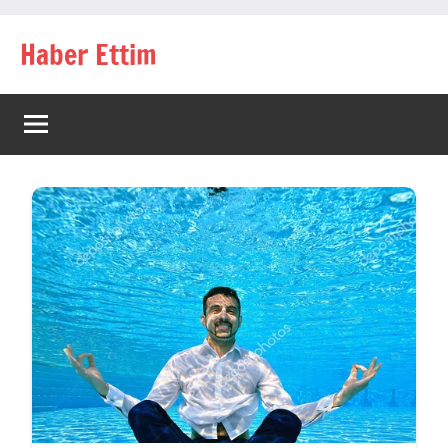
İçeriğe
Haber Ettim
geç