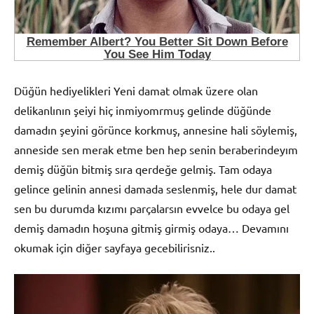
Düğün hediyelikleri Yeni damat olmak üzere olan
delikanlının şeiyi hiç inmiyomrmuş gelinde düğünde
damadın şeyini görünce korkmuş, annesine hali söylemiş,
anneside sen merak etme ben hep senin beraberindeyım
demiş düğün bitmiş sıra qerdeğe gelmiş. Tam odaya
gelince gelinin annesi damada seslenmiş, hele dur damat
sen bu durumda kızımı parçalarsın evvelce bu odaya gel
demiş damadın hoşuna gitmiş girmiş odaya… Devamını
okumak için diğer sayfaya gecebilirisniz..