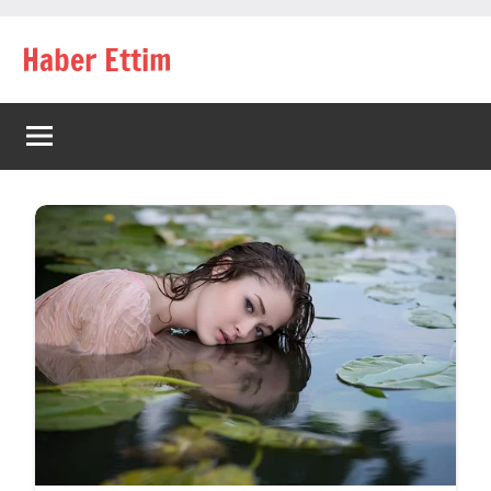
İçeriğe
Haber Ettim
geç