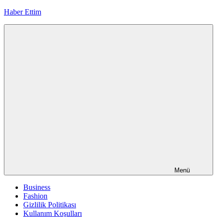
İçeriğe
Haber Ettim
geç
Menü
Business
Fashion
Gizlilik Politikası
Kullanım Koşulları