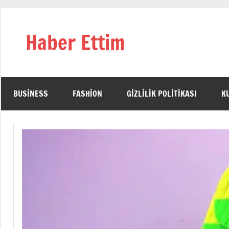
İçeriğe
geç
Haber Ettim
BUSINESS
FASHION
GIZLILIK POLITIKASI
K