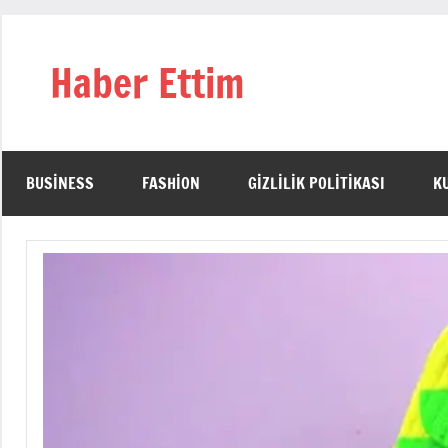
İçeriğe
geç
Haber Ettim
BUSINESS
FASHION
GIZLILIK POLITIKASI
K