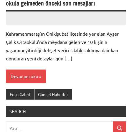
okula gelmeden önceki son mesajları
admin
Yorum
yapılmamış
Kahramanmaraş’ın Onikişubat ilçesinde yer alan Ayşer
Çalık Ortaokulu’nda meydana gelen ve 10 kişinin
yaşamını yitirdiği dehşet verici silahlı saldırıya dair kan
donduran yeni detaylar gün […]
Devamını oku
Foto Galeri
Güncel Haberler
SEARCH
Ara:
Ara