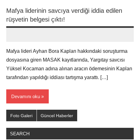
Mafya liderinin savcıya verdiği iddia edilen
rüşvetin belgesi çıktı!
admin
Yorum
yapılmamış
Mafya lideri Ayhan Bora Kaplan hakkındaki soruşturma
dosyasına giren MASAK kayıtlarında, Yargıtay savcısı
Yüksel Kocaman adına alınan aracın ödemesinin Kaplan
tarafından yapıldığı iddiası tartışma yarattı. […]
Devamını oku
Foto Galeri
Güncel Haberler
SEARCH