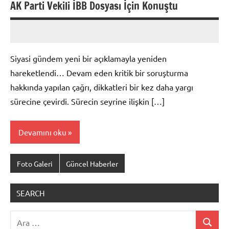
AK Parti Vekili İBB Dosyası İçin Konuştu
admin
Yorum
yapılmamış
Siyasi gündem yeni bir açıklamayla yeniden
hareketlendi… Devam eden kritik bir soruşturma
hakkında yapılan çağrı, dikkatleri bir kez daha yargı
sürecine çevirdi. Sürecin seyrine ilişkin […]
Devamını oku
Foto Galeri
Güncel Haberler
SEARCH
Ara:
Ara