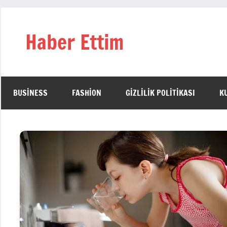
İçeriğe
geç
Haber Ettim
BUSINESS
FASHION
GIZLILIK POLITIKASI
K