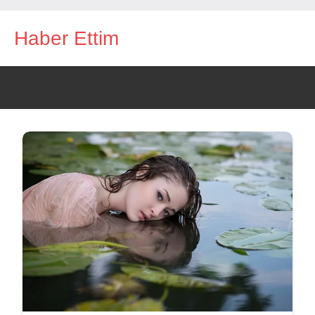
İçeriğe
Haber Ettim
geç