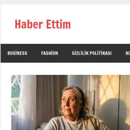
İçeriğe
geç
Haber Ettim
BUSINESS
FASHION
GIZLILIK POLITIKASI
K