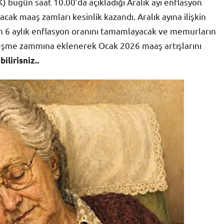
K) bugün saat 10.00’da açıkladığı Aralık ayı enflasyon
anacak maaş zamları kesinlik kazandı. Aralık ayına ilişkin
n 6 aylık enflasyon oranını tamamlayacak ve memurların
özleşme zammına eklenerek Ocak 2026 maaş artışlarını
lirisniz..