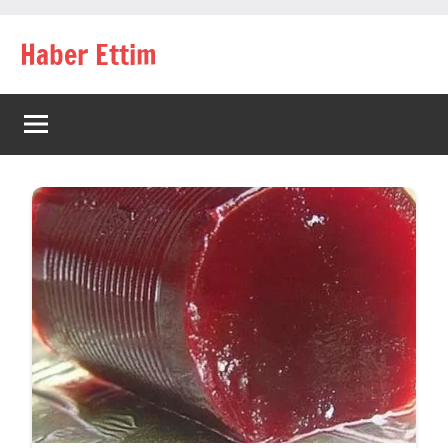
İçeriğe
Haber Ettim
geç