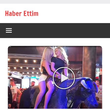
İçeriğe
Haber Ettim
geç