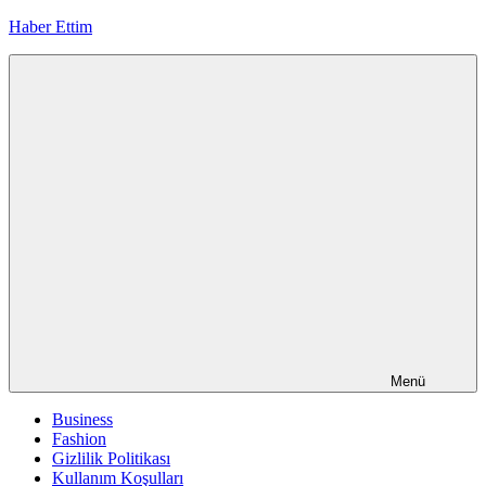
İçeriğe
Haber Ettim
geç
Menü
Business
Fashion
Gizlilik Politikası
Kullanım Koşulları