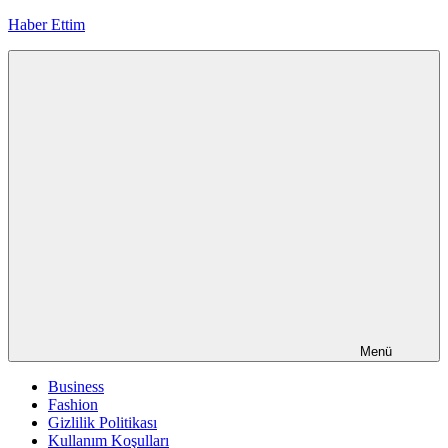
İçeriğe
Haber Ettim
geç
Menü
Business
Fashion
Gizlilik Politikası
Kullanım Koşulları