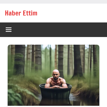
İçeriğe
Haber Ettim
geç