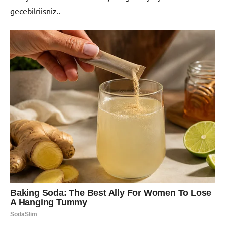
gecebilriisniz..