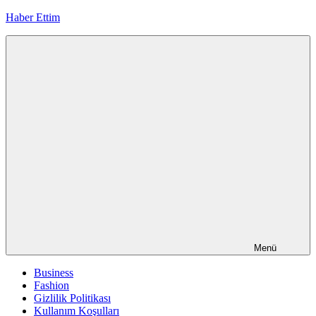
İçeriğe
Haber Ettim
geç
Menü
Business
Fashion
Gizlilik Politikası
Kullanım Koşulları