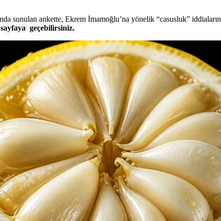
a sunulan ankette, Ekrem İmamoğlu’na yönelik “casusluk” iddialarına 
ayfaya geçebilirsiniz.