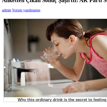
Anketten Çıkan Sonuç Şaşırttı! AK Parti 
admin
Yorum yapılmamış