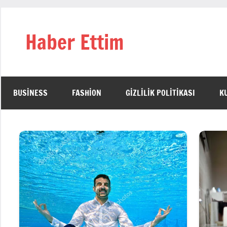
İçeriğe
geç
Haber Ettim
BUSINESS
FASHION
GIZLILIK POLITIKASI
K