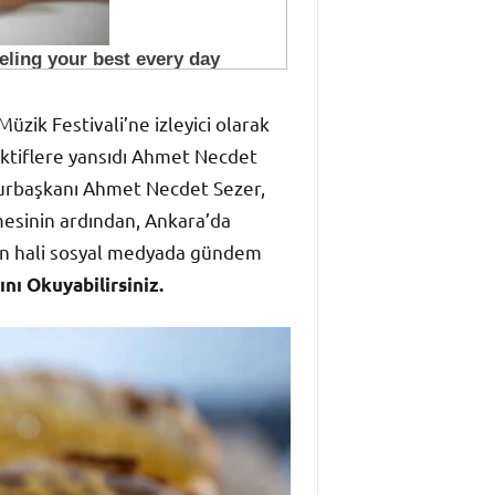
üzik Festivali’ne izleyici olarak
jektiflere yansıdı Ahmet Necdet
mhurbaşkanı Ahmet Necdet Sezer,
esinin ardından, Ankara’da
son hali sosyal medyada gündem
ı Okuyabilirsiniz.