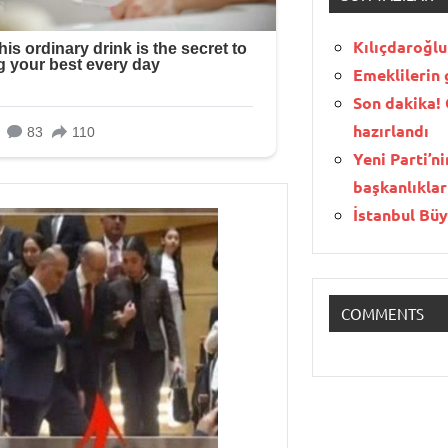
Kılıçdaroğlu
Emeklilerin 
Son dakika!
hazırlandı
Yeni Parti’n
başkanlıklar
İstanbul Bü
COMMENTS