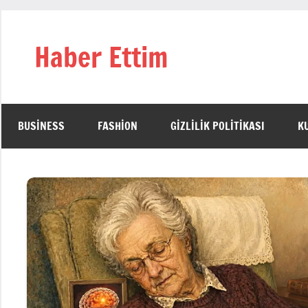
İçeriğe
geç
Haber Ettim
BUSINESS
FASHION
GIZLILIK POLITIKASI
K