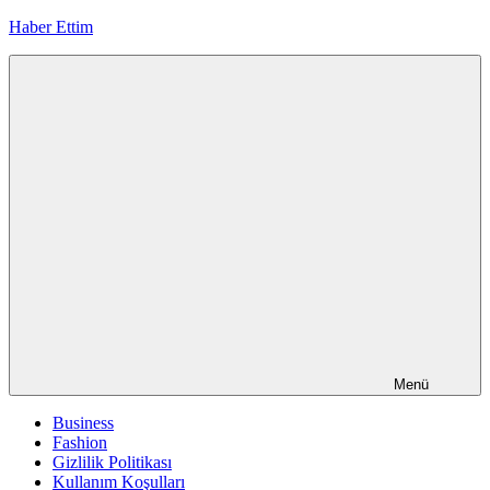
İçeriğe
Haber Ettim
geç
Menü
Business
Fashion
Gizlilik Politikası
Kullanım Koşulları