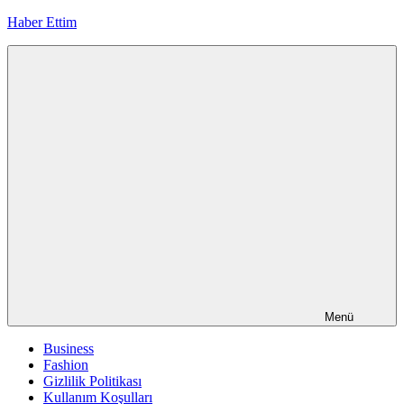
İçeriğe
Haber Ettim
geç
Menü
Business
Fashion
Gizlilik Politikası
Kullanım Koşulları