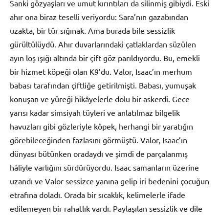
Sanki gözyaşları ve umut kırıntıları da silinmiş gibiydi. Eski
ahır ona biraz teselli veriyordu: Sara’nın gazabından
uzakta, bir tür sığınak. Ama burada bile sessizlik
gürültülüydü. Ahır duvarlarındaki çatlaklardan süzülen
ayın loş ışığı altında bir çift göz parıldıyordu. Bu, emekli
bir hizmet köpeği olan K9’du. Valor, Isaac’ın merhum
babası tarafından çiftliğe getirilmişti. Babası, yumuşak
konuşan ve yüreği hikâyelerle dolu bir askerdi. Gece
yarısı kadar simsiyah tüyleri ve anlatılmaz bilgelik
havuzları gibi gözleriyle köpek, herhangi bir yaratığın
görebileceğinden fazlasını görmüştü. Valor, Isaac’ın
dünyası bütünken oradaydı ve şimdi de parçalanmış
hâliyle varlığını sürdürüyordu. Isaac samanların üzerine
uzandı ve Valor sessizce yanına gelip iri bedenini çocuğun
etrafına doladı. Orada bir sıcaklık, kelimelerle ifade
edilemeyen bir rahatlık vardı. Paylaşılan sessizlik ve dile