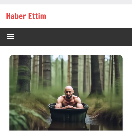
İçeriğe
Haber Ettim
geç