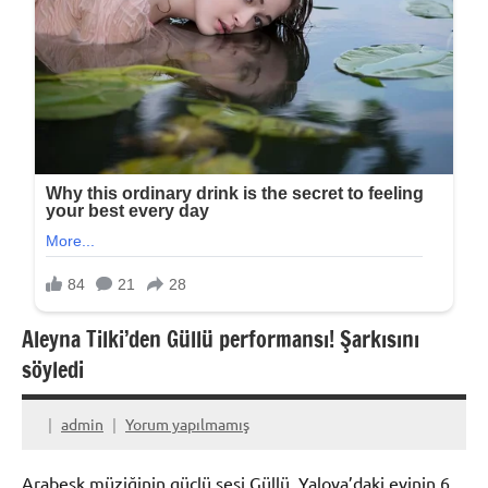
Aleyna Tilki’den Güllü performansı! Şarkısını
söyledi
admin
Yorum yapılmamış
Arabesk müziğinin güçlü sesi Güllü, Yalova’daki evinin 6.